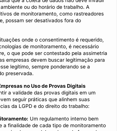
lta que a coleta de dados não deve invadir
 ambiente ou do horário de trabalho. A
itivos de monitoramento, como rastreadores
e, possam ser desativados fora do
tuações onde o consentimento é requerido,
cnologias de monitoramento, é necessário
vre, o que pode ser contestado pela assimetria
, as empresas devem buscar legitimação para
sse legítimo, sempre ponderando se a
do preservada.
Empresas no Uso de Provas Digitais
ntir a validade das provas digitais em um
evem seguir práticas que alinhem suas
cias da LGPD e do direito do trabalho:
nitoramento:
Um regulamento interno bem
e a finalidade de cada tipo de monitoramento